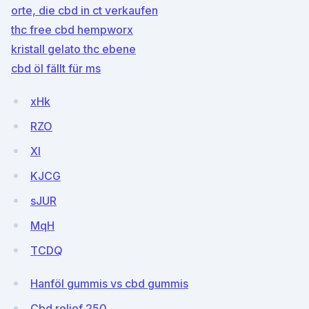
orte, die cbd in ct verkaufen
thc free cbd hempworx
kristall gelato thc ebene
cbd öl fällt für ms
xHk
RZO
Xl
KJCG
sJUR
MqH
TCDQ
Hanföl gummis vs cbd gummis
Cbd relief 250