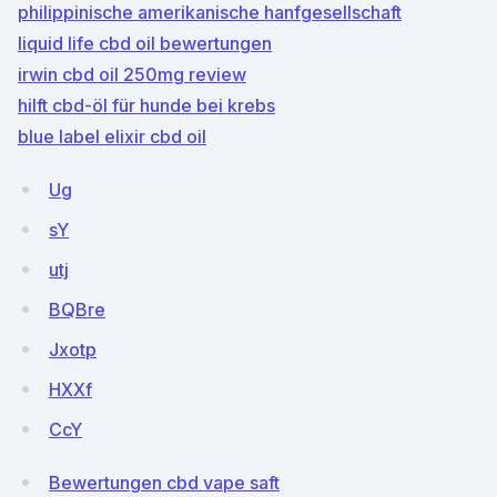
philippinische amerikanische hanfgesellschaft
liquid life cbd oil bewertungen
irwin cbd oil 250mg review
hilft cbd-öl für hunde bei krebs
blue label elixir cbd oil
Ug
sY
utj
BQBre
Jxotp
HXXf
CcY
Bewertungen cbd vape saft