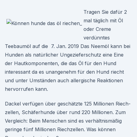
Tragen Sie dafür 2
mal täglich mit Öl
oder Creme
verdünntes
Teebaumöl auf die 7. Jan. 2019 Das Neemöl kann bei
Hunden als natürlicher Ungezieferschutz eine Eine
der Hautkomponenten, die das Öl für den Hund
interessant da es unangenehm für den Hund riecht
und unter Umständen auch allergische Reaktionen
hervorrufen kann.
Dackel ver­fü­gen über geschätzte 125 Mil­lio­nen Riech­
zel­len, Schä­fer­hunde über rund 220 Mil­lio­nen. Zum
Ver­gleich: Beim Men­schen sind es ver­hält­nis­mä­ßig
geringe fünf Mil­lio­nen Riech­zel­len. Was können