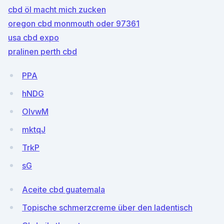
cbd öl macht mich zucken
oregon cbd monmouth oder 97361
usa cbd expo
pralinen perth cbd
PPA
hNDG
OIvwM
mktqJ
TrkP
sG
Aceite cbd guatemala
Topische schmerzcreme über den ladentisch