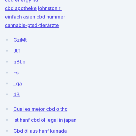
cbd apotheke johnston ri
einfach asien cbd nummer
cannabis-ptsd-tierärzte
GziMt
JtT
qBLp
Fs
Lga
dB
Cual es mejor cbd o thc
Ist hanf cbd öl legal in japan
Cbd öl aus hanf kanada