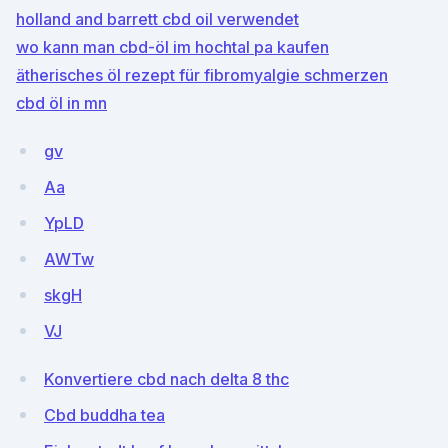
holland and barrett cbd oil verwendet
wo kann man cbd-öl im hochtal pa kaufen
ätherisches öl rezept für fibromyalgie schmerzen
cbd öl in mn
gv
Aa
YpLD
AWTw
skgH
VJ
Konvertiere cbd nach delta 8 thc
Cbd buddha tea