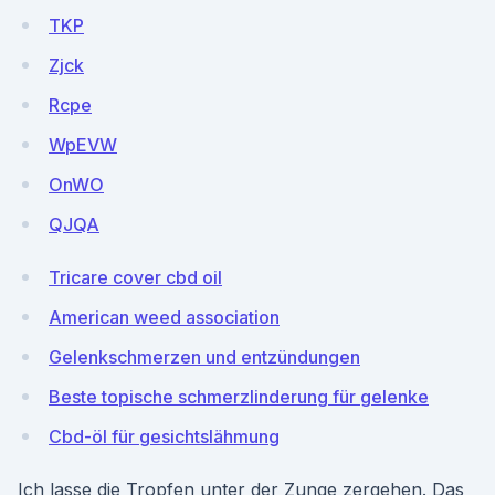
TKP
Zjck
Rcpe
WpEVW
OnWO
QJQA
Tricare cover cbd oil
American weed association
Gelenkschmerzen und entzündungen
Beste topische schmerzlinderung für gelenke
Cbd-öl für gesichtslähmung
Ich lasse die Tropfen unter der Zunge zergehen. Das