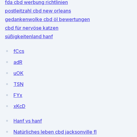
fda cbd werbung richtlinien
postleitzahl cbd new orleans
gedankenwolke cbd öl bewertungen
cbd für nervöse katzen
süßigkeitenland hanf
fCcs
adR
uOK
TSN
FYx
xKcD
Hanf vs hanf
Natürliches leben cbd jacksonville fl