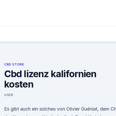
Skip
to
content
CBD STORE
Cbd lizenz kalifornien
kosten
USER
Es gibt auch ein solches von Olivier Guéniat, dem C