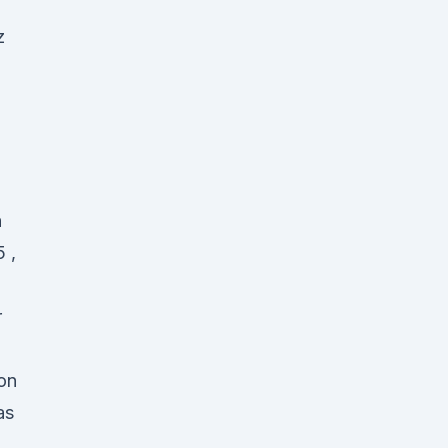
z
n
 ,
r
von
as