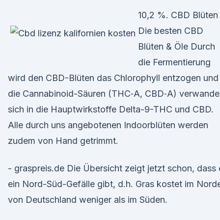
10,2 %. CBD Blüten 
Die besten CBD
Blüten & Öle Durch
die Fer­men­tierung
wird den CBD-Blüten das Chloro­phyll ent­zo­gen und
die Cannabi­noid-Säuren (THC‑A, CBD‑A) ver­wan­de
sich in die Hauptwirk­stoffe Delta-9-THC und CBD.
Alle durch uns ange­bote­nen Indoor­blüten wer­den
zudem von Hand getrimmt.
- graspreis.de Die Übersicht zeigt jetzt schon, dass 
ein Nord-Süd-Gefälle gibt, d.h. Gras kostet im Nord
von Deutschland weniger als im Süden.