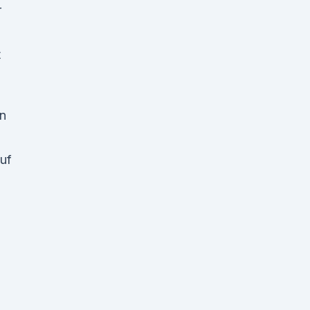
r
t
on
uf