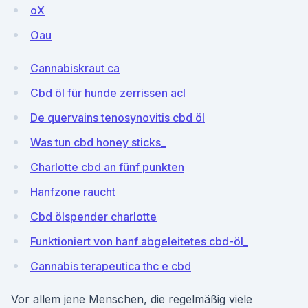
oX
Oau
Cannabiskraut ca
Cbd öl für hunde zerrissen acl
De quervains tenosynovitis cbd öl
Was tun cbd honey sticks_
Charlotte cbd an fünf punkten
Hanfzone raucht
Cbd ölspender charlotte
Funktioniert von hanf abgeleitetes cbd-öl_
Cannabis terapeutica thc e cbd
Vor allem jene Menschen, die regelmäßig viele